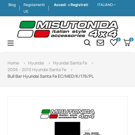
Blog
Regolamenti
Accedi
o
Registrati
ITALIANO
UE
0
0
Navigazione
☰
Home
Hyundai
Hyundai Santa Fe
2006 - 2010 Hyundai Santa Fe
Bull Bar Hyundai Santa Fe EC/MED/K/176/PL