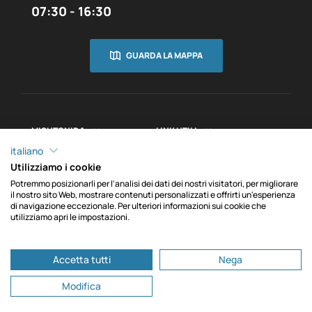
07:30 - 16:30
GUARDA LA MAPPA
MISUTONIDA
LINK UTILI


INFORMAZIONI

italiano
Utilizziamo i cookie
Potremmo posizionarli per l'analisi dei dati dei nostri visitatori, per migliorare
il nostro sito Web, mostrare contenuti personalizzati e offrirti un'esperienza
di navigazione eccezionale. Per ulteriori informazioni sui cookie che
Copyright © MACH srl. C.F./P.IVA IT00012750048 - REA
utilizziamo apri le impostazioni.
0
CN102271 - Cap. Soc. € 100.000,00 i.v. - PEC
machsrl@onlinepec.it - Via Fondovalle, 3, 12062 Cherasco
Contattaci
Accetta tutti
Nega
CN
Modifica