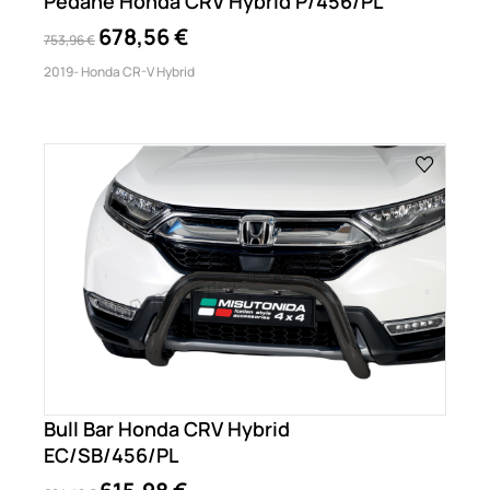
Pedane Honda CRV Hybrid P/456/PL
678,56 €
753,96 €
2019- Honda CR-V Hybrid
Bull Bar Honda CRV Hybrid
EC/SB/456/PL