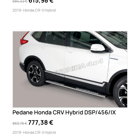
615,98 €
684,42 €
2019- Honda CR-V Hybrid
Pedane Honda CRV Hybrid DSP/456/IX
777,38 €
863,76 €
2019- Honda CR-V Hybrid