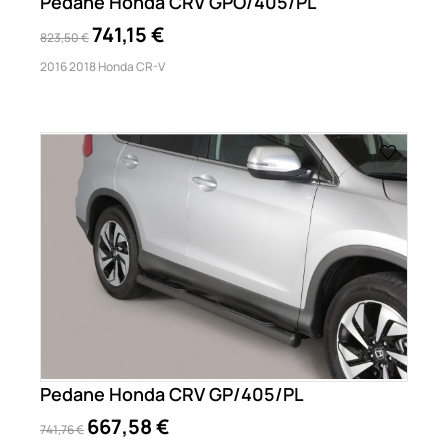
Pedane Honda CRV GPO/405/PL
741,15 €
823,50 €
2016 2018 Honda CR-V
Pedane Honda CRV GP/405/PL
667,58 €
741,76 €