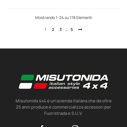
Mostrando 1-24 su 118 Elementi
1
2
3
…
5
Misutonida 4x4 è un’azienda italiana che da oltre
25 anni produce e commercializza accessori per
Fuoristrada e S.U.V.