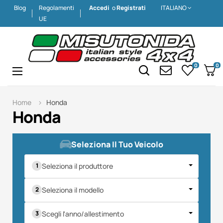
Blog
Regolamenti
Accedi
o
Registrati
ITALIANO
UE
0
0
Navigazione
☰
Home
Honda
Honda
Seleziona Il Tuo Veicolo
Seleziona il produttore
Seleziona il modello
Scegli l'anno/allestimento