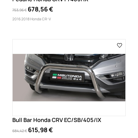
678,56 €
753,96 €
2016 2018 Honda CR-V
Bull Bar Honda CRV EC/SB/405/IX
615,98 €
684,42 €