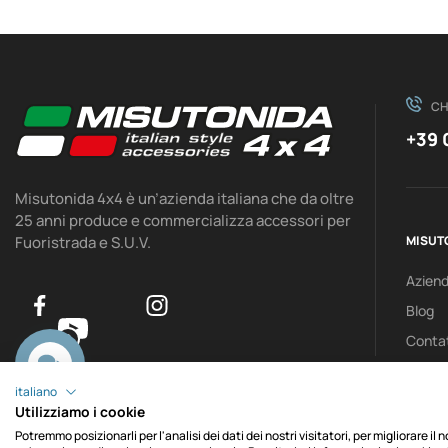
CH
+39 
Misutonida 4x4 è un’azienda italiana che da oltre
25 anni produce e commercializza accessori per
Fuoristrada e S.U.V.
MISUT
Azien
Blog
0
Contat
italiano
Utilizziamo i cookie
Potremmo posizionarli per l'analisi dei dati dei nostri visitatori, per migliorare il