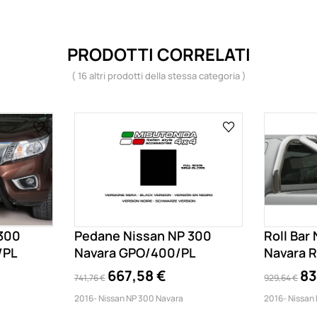
PRODOTTI CORRELATI
( 16 altri prodotti della stessa categoria )
 300
Pedane Nissan NP 300
Roll Bar
/PL
Navara GPO/400/PL
Navara 
667,58 €
83
741,76 €
929,64 €
2016- Nissan NP 300 Navara
2016- Nissan