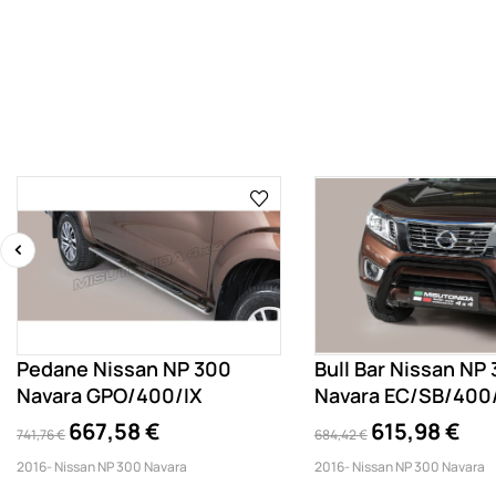
‹
Pedane Nissan NP 300
Bull Bar Nissan NP
Navara GPO/400/IX
Navara EC/SB/400
667,58 €
615,98 €
741,76 €
684,42 €
2016- Nissan NP 300 Navara
2016- Nissan NP 300 Navara