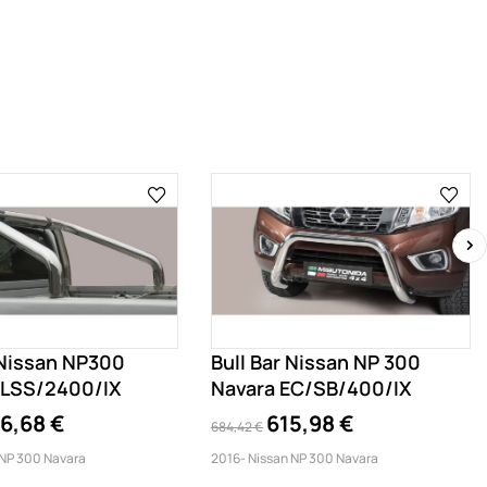
›
 Nissan NP300
Bull Bar Nissan NP 300
RLSS/2400/IX
Navara EC/SB/400/IX
6,68 €
615,98 €
684,42 €
 NP 300 Navara
2016- Nissan NP 300 Navara