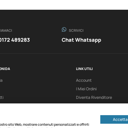
IAMACI
SCRIVICI
0172 489283
Chat Whatsapp
ONIDA
LINK UTILI
da
Account
I Miei Ordini
ti
Diventa Rivenditore
Accetta 
 nostro sito Web, mostrare contenuti personalizzati e offrirti