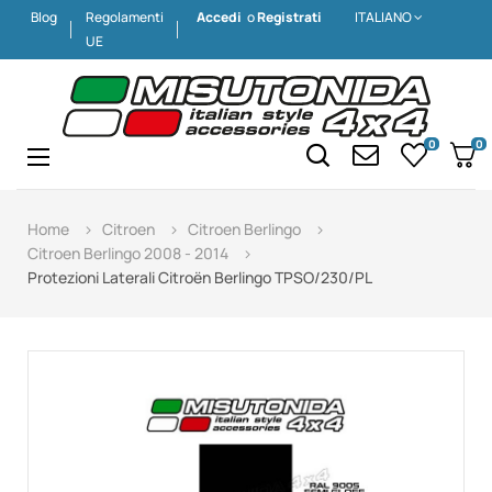
Blog
Regolamenti
Accedi
o
Registrati
ITALIANO
UE
0
0
Navigazione
☰
Home
Citroen
Citroen Berlingo
Citroen Berlingo 2008 - 2014
Protezioni Laterali Citroën Berlingo TPSO/230/PL