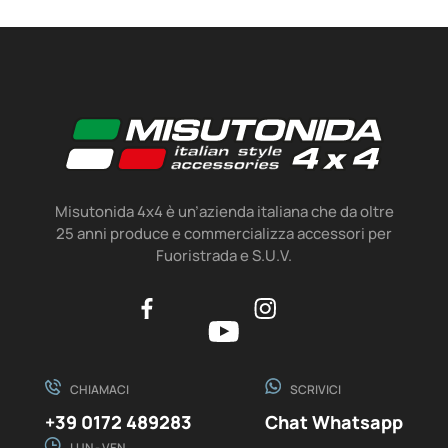
Misutonida 4x4 è un’azienda italiana che da oltre
25 anni produce e commercializza accessori per
Fuoristrada e S.U.V.
CHIAMACI
SCRIVICI
+39 0172 489283
Chat Whatsapp
LUN - VEN