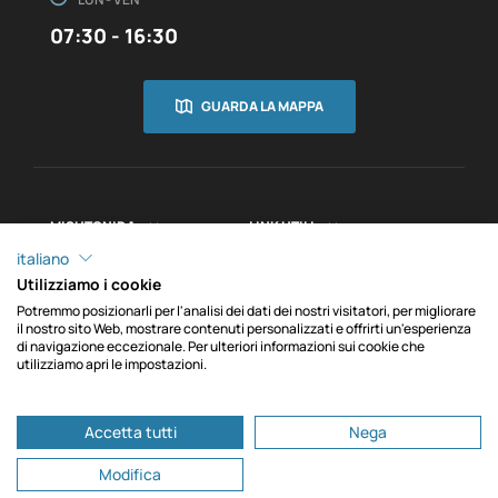
07:30 - 16:30
GUARDA LA MAPPA
MISUTONIDA
LINK UTILI


INFORMAZIONI

italiano
Utilizziamo i cookie
Potremmo posizionarli per l'analisi dei dati dei nostri visitatori, per migliorare
il nostro sito Web, mostrare contenuti personalizzati e offrirti un'esperienza
di navigazione eccezionale. Per ulteriori informazioni sui cookie che
Copyright © MACH srl. C.F./P.IVA IT00012750048 - REA
utilizziamo apri le impostazioni.
0
CN102271 - Cap. Soc. € 100.000,00 i.v. - PEC
machsrl@onlinepec.it - Via Fondovalle, 3, 12062 Cherasco
Accetta tutti
Nega
CN
Modifica