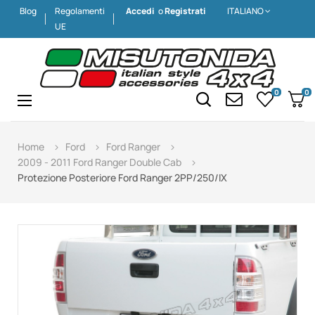
Blog
Regolamenti
Accedi
o
Registrati
ITALIANO
UE
0
0
Navigazione
☰
Home
Ford
Ford Ranger
2009 - 2011 Ford Ranger Double Cab
Protezione Posteriore Ford Ranger 2PP/250/IX