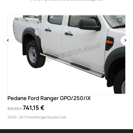
‹
›
Pedane Ford Ranger GPO/250/IX
741,15 €
823,50 €
2009 - 2011 Ford Ranger Double Cab