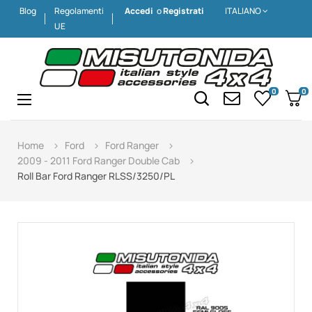
Blog
Regolamenti
Accedi
o
Registrati
ITALIANO
UE
0
0
Navigazione
☰
Home
Ford
Ford Ranger
2009 - 2011 Ford Ranger Double Cab
Roll Bar Ford Ranger RLSS/3250/PL