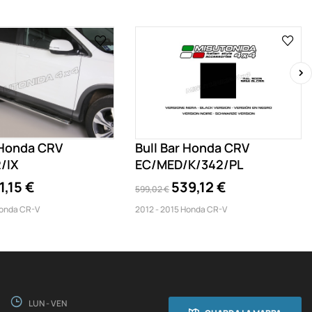
›
Honda CRV
Bull Bar Honda CRV
/IX
EC/MED/K/342/PL
1,15 €
539,12 €
599,02 €
Honda CR-V
2012 - 2015 Honda CR-V
LUN - VEN