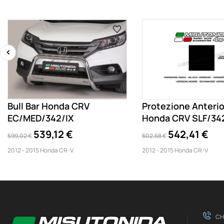
‹
Bull Bar Honda CRV
Protezione Anteri
EC/MED/342/IX
Honda CRV SLF/34
539,12 €
542,41 €
599,02 €
602,68 €
2012 - 2015 Honda CR-V
2012 - 2015 Honda CR-V
CH