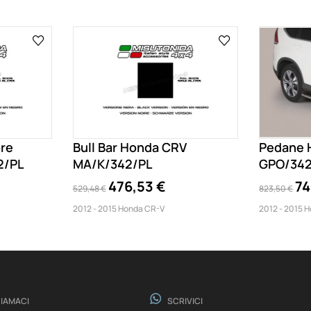
ore
Bull Bar Honda CRV
Pedane 
2/PL
MA/K/342/PL
GPO/342
476,53 €
74
529,48 €
823,50 €
2012 - 2015 Honda CR-V
2012 - 2015 
IAMACI
SCRIVICI