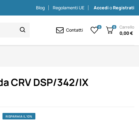
Blog
Regolamenti UE
Accedi
o
Registrati
Carrello
0
0
Contatti
0,00 €
da CRV DSP/342/IX
RISPARMIA IL 10%