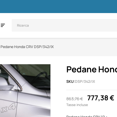
Pedane Honda CRV DSP/342/IX
Pedane Hon
SKU:
DSP/342/IX
777,38 €
863,76 €
Tasse incluse
Pedane Honda CRV 12 >