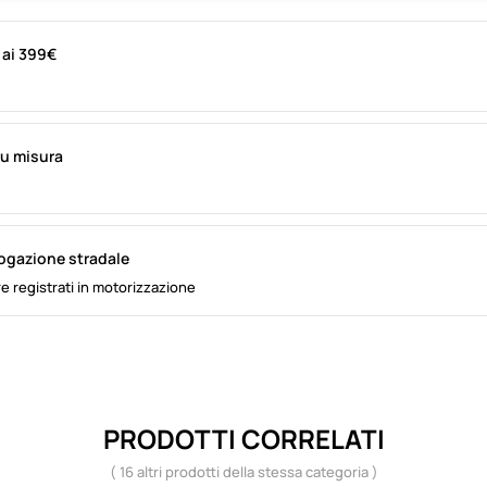
i ai 399€
su misura
logazione stradale
e registrati in motorizzazione
PRODOTTI CORRELATI
( 16 altri prodotti della stessa categoria )