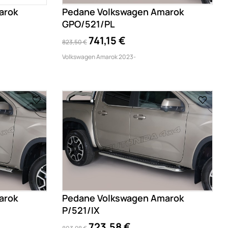
arok
Pedane Volkswagen Amarok
GPO/521/PL
741,15 €
823,50 €
Volkswagen Amarok 2023-
arok
Pedane Volkswagen Amarok
P/521/IX
723,58 €