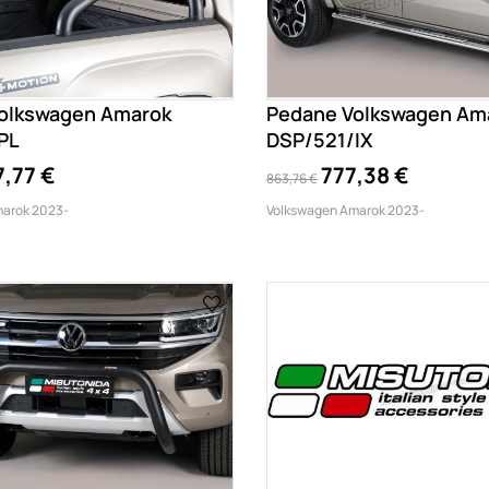
 Volkswagen Amarok
Pedane Volkswagen Am
PL
DSP/521/IX
7,77 €
777,38 €
863,76 €
arok 2023-
Volkswagen Amarok 2023-