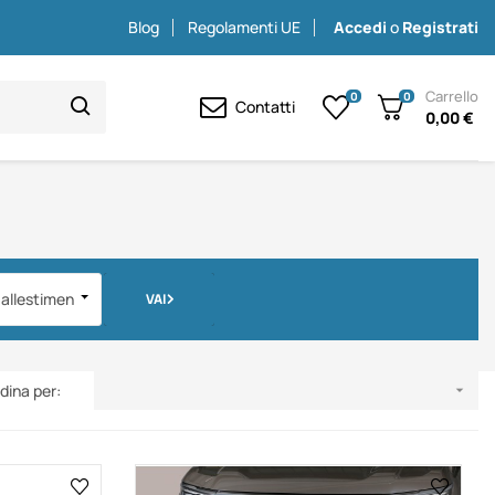
Blog
Regolamenti UE
Accedi
o
Registrati
Carrello
0
0
Contatti
0,00 €
/allestimento
VAI
dina per:
