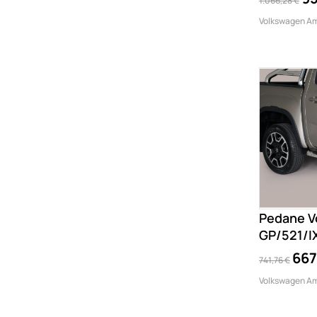
1.066,28 €
Volkswagen Am
Pedane V
GP/521/I
667
741,76 €
Volkswagen Am