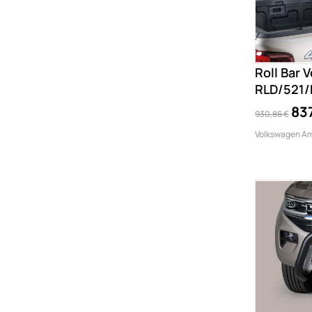
Roll Bar
RLD/521/
83
930,86 €
Volkswagen Am