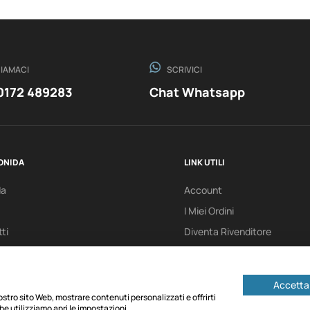
IAMACI
SCRIVICI
0172 489283
Chat Whatsapp
ONIDA
LINK UTILI
da
Account
I Miei Ordini
ti
Diventa Rivenditore
Accetta 
 nostro sito Web, mostrare contenuti personalizzati e offrirti
he utilizziamo apri le impostazioni.