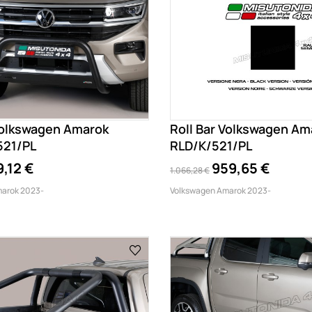
 Volkswagen Amarok
Roll Bar Volkswagen Am
521/PL
RLD/K/521/PL
,12 €
959,65 €
1.066,28 €
arok 2023-
Volkswagen Amarok 2023-