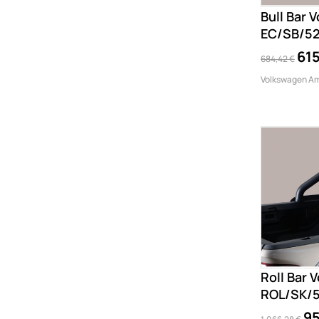
Bull Bar
EC/SB/52
615
684,42 €
Volkswagen Am
Roll Bar
ROL/SK/5
95