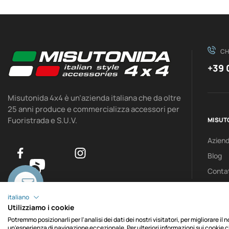
CH
+39 
Misutonida 4x4 è un’azienda italiana che da oltre
25 anni produce e commercializza accessori per
Fuoristrada e S.U.V.
MISUT
Azien
Blog
0
Contat
italiano
Utilizziamo i cookie
Potremmo posizionarli per l'analisi dei dati dei nostri visitatori, per migliorare il
un'esperienza di navigazione eccezionale. Per ulteriori informazioni sui cookie c