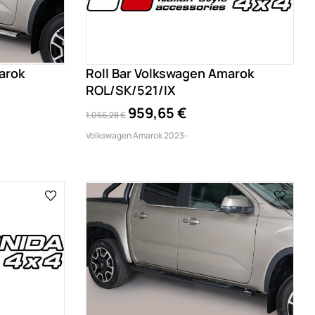
arok
Roll Bar Volkswagen Amarok
ROL/SK/521/IX
959,65 €
1.066,28 €
Volkswagen Amarok 2023-