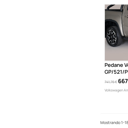
Pedane V
GP/521/P
667
741,76 €
Volkswagen Am
Mostrando 1-18