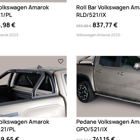
 Volkswagen Amarok
Roll Bar Volkswagen Am
1/PL
RLD/521/IX
,98 €
837,77 €
930,86 €
arok 2023-
Volkswagen Amarok 2023-
 Volkswagen Amarok
Pedane Volkswagen Am
21/PL
GPO/521/IX
9,65 €
741,15 €