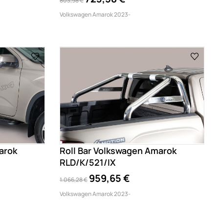
803,98 €
Volkswagen Amarok 2023-
arok
Roll Bar Volkswagen Amarok
RLD/K/521/IX
959,65 €
1.066,28 €
Volkswagen Amarok 2023-