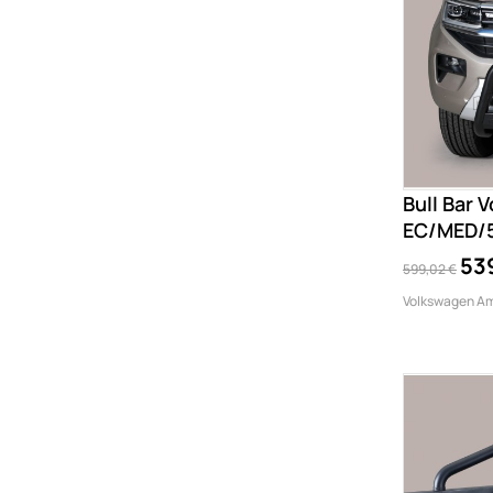
Bull Bar
EC/MED/
539
599,02 €
Volkswagen Am