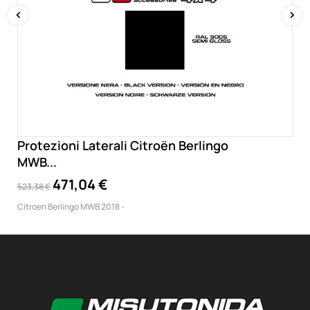
‹
›
Protezioni Laterali Citroën Berlingo
MWB...
471,04 €
523,38 €
Citroen Berlingo MWB 2018 -