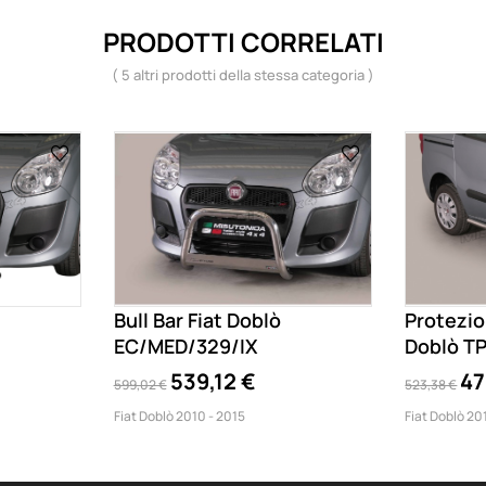
PRODOTTI CORRELATI
( 5 altri prodotti della stessa categoria )
Bull Bar Fiat Doblò
Protezion
EC/MED/329/IX
Doblò T
539,12 €
47
599,02 €
523,38 €
Fiat Doblò 2010 - 2015
Fiat Doblò 20