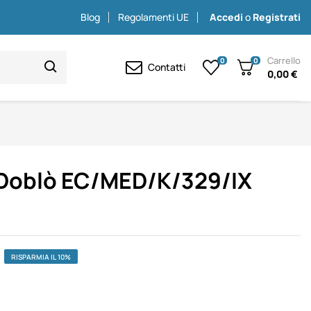
Blog
Regolamenti UE
Accedi
o
Registrati
Carrello
0
0
Contatti
0,00 €
t Doblò EC/MED/K/329/IX
RISPARMIA IL 10%