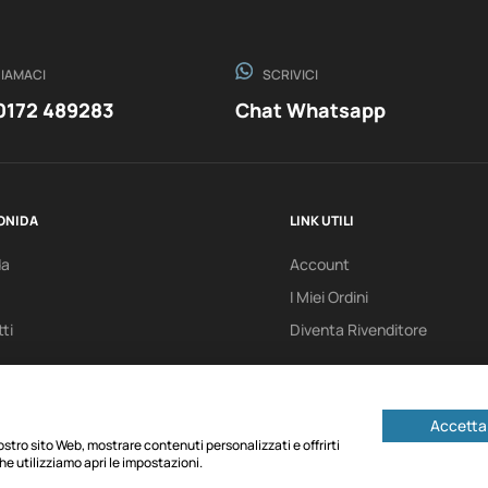
IAMACI
SCRIVICI
0172 489283
Chat Whatsapp
ONIDA
LINK UTILI
da
Account
I Miei Ordini
ti
Diventa Rivenditore
Accetta 
 nostro sito Web, mostrare contenuti personalizzati e offrirti
he utilizziamo apri le impostazioni.
- Cap. Soc. € 100.000,00 i.v. - PEC machsrl@onlinepec.it - Via F