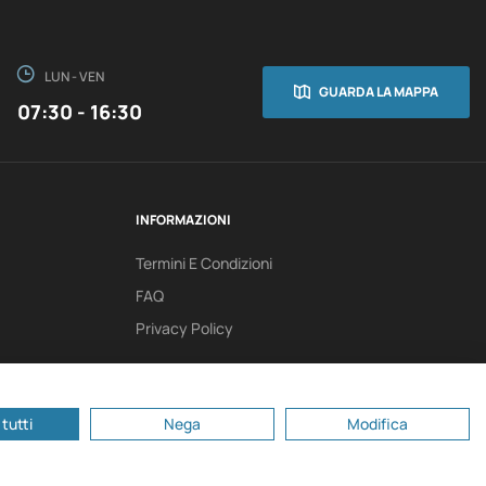
LUN - VEN
GUARDA LA MAPPA
07:30 - 16:30
INFORMAZIONI
Termini E Condizioni
FAQ
Privacy Policy
tutti
Nega
Modifica
ondovalle, 3,