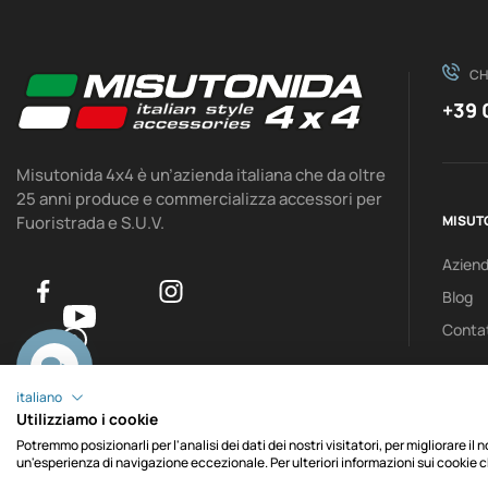
CH
+39 
Misutonida 4x4 è un’azienda italiana che da oltre
25 anni produce e commercializza accessori per
Fuoristrada e S.U.V.
MISUT
Azien
Blog
Contat
0
italiano
Utilizziamo i cookie
Potremmo posizionarli per l'analisi dei dati dei nostri visitatori, per migliorare il
un'esperienza di navigazione eccezionale. Per ulteriori informazioni sui cookie c
Copyright © MACH srl. C.F./P.IVA IT00012750048 - REA CN102271 