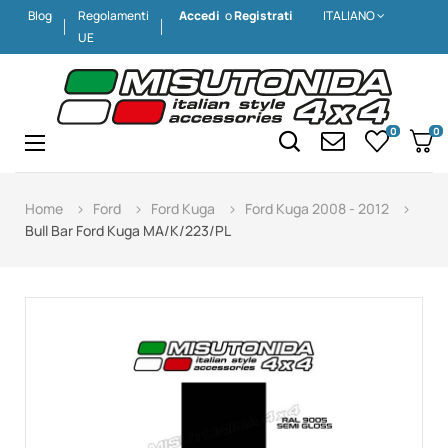
Blog
Regolamenti
Accedi
o
Registrati
ITALIANO
UE
0
0
Navigazione
☰
Home
Ford
Ford Kuga
Ford Kuga 2008 - 2012
Bull Bar Ford Kuga MA/K/223/PL