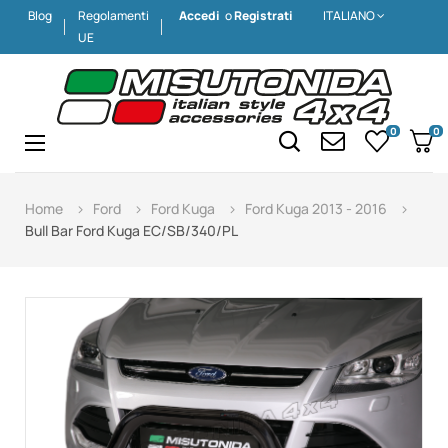
Blog
Regolamenti
Accedi
o
Registrati
ITALIANO
UE
0
0
Navigazione
☰
Home
Ford
Ford Kuga
Ford Kuga 2013 - 2016
Bull Bar Ford Kuga EC/SB/340/PL