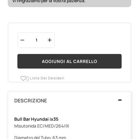
Vi ringraziamo per la vostra pazienza.
AGGIUNGI AL CARRELLO
Lista Dei Desideri

DESCRIZIONE
Bull Bar Hyundai ix35
Misutonida EC/MED/264/IX
Diametro del Tubo: 63 mm.