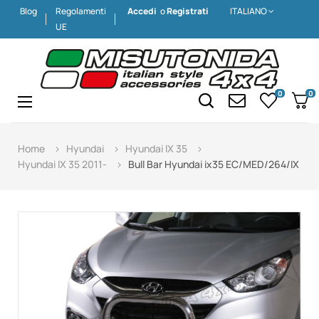
Blog
Regolamenti
Accedi
o
Registrati
ITALIANO
UE
0
0
Navigazione
☰
Home
Hyundai
Hyundai IX 35
Hyundai IX 35 2011-
Bull Bar Hyundai ix35 EC/MED/264/IX