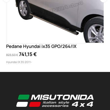
‹
›
Pedane Hyundai ix35 GPO/264/IX
741,15 €
823,50 €
Hyundai IX 35 2011-