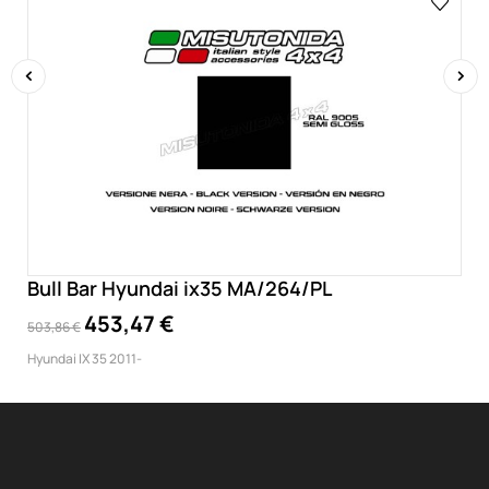
‹
›
Bull Bar Hyundai ix35 MA/264/PL
453,47 €
503,86 €
Hyundai IX 35 2011-