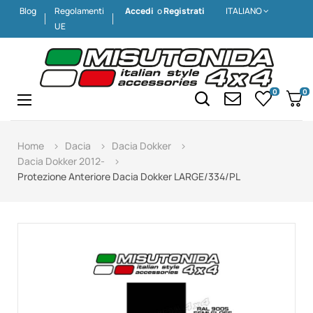
Blog
Regolamenti
Accedi
o
Registrati
ITALIANO
UE
0
0
Navigazione
☰
Home
Dacia
Dacia Dokker
Dacia Dokker 2012-
Protezione Anteriore Dacia Dokker LARGE/334/PL