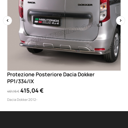
‹
›
Protezione Posteriore Dacia Dokker
PP1/334/IX
415,04 €
461,16 €
Dacia Dokker 2012-