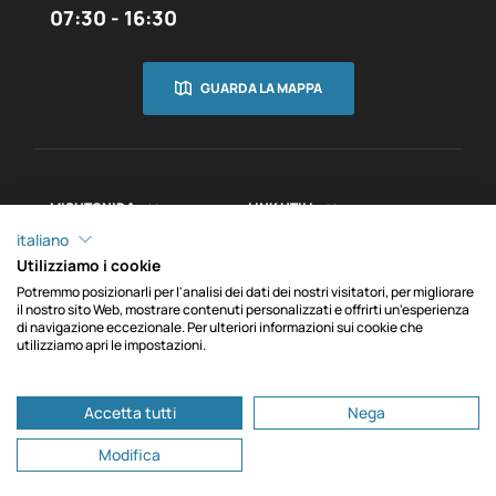
07:30 - 16:30
GUARDA LA MAPPA
MISUTONIDA
LINK UTILI


INFORMAZIONI

italiano
Utilizziamo i cookie
Potremmo posizionarli per l'analisi dei dati dei nostri visitatori, per migliorare
il nostro sito Web, mostrare contenuti personalizzati e offrirti un'esperienza
di navigazione eccezionale. Per ulteriori informazioni sui cookie che
Copyright © MACH srl. C.F./P.IVA IT00012750048 - REA
utilizziamo apri le impostazioni.
0
CN102271 - Cap. Soc. € 100.000,00 i.v. - PEC
machsrl@onlinepec.it - Via Fondovalle, 3, 12062 Cherasco
Accetta tutti
Nega
CN
Modifica