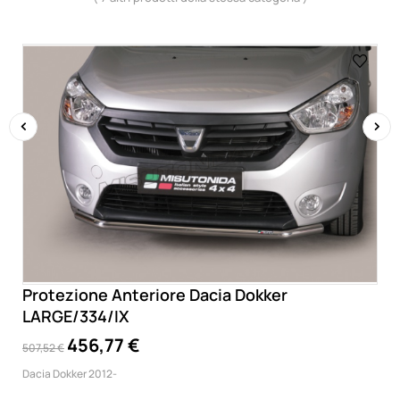
‹
›
Protezione Anteriore Dacia Dokker
LARGE/334/IX
456,77 €
507,52 €
Dacia Dokker 2012-