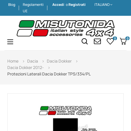
Blog
Regolamenti
Accedi
o
Registrati
ITALIANO
UE
0
0
Navigazione
☰
Home
Dacia
Dacia Dokker
Dacia Dokker 2012-
Protezioni Laterali Dacia Dokker TPS/334/PL