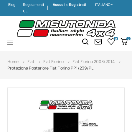
Blog
Regolamenti
Accedi
o
Registrati
ITALIANO
UE
0
0
Navigazione
☰
Home
Fiat
Fiat Fiorino
Fiat Fiorino 2008/2014
Protezione Posteriore Fiat Fiorino PP1/239/PL