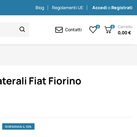
Blog
Regolamenti UE
Accedi
o
Registrati
Carrello
0
0
Contatti
0,00 €
terali Fiat Fiorino
RISPARMIA IL 10%