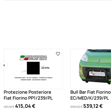
‹
Protezione Posteriore
Bull Bar Fiat Fiorino
Fiat Fiorino PP1/239/PL
EC/MED/K/239/PL
415,04 €
539,12 €
461,16 €
599,02 €