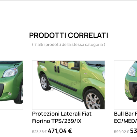
PRODOTTI CORRELATI
( 7 altri prodotti della stessa categoria )
Protezioni Laterali Fiat
Bull Bar 
Fiorino TPS/239/IX
EC/MED/
471,04 €
53
523,38 €
599,02 €