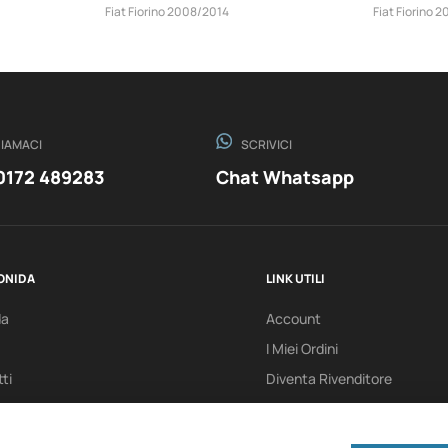
Fiat Fiorino 2008/2014
Fiat Fiorino 
IAMACI
SCRIVICI
0172 489283
Chat Whatsapp
ONIDA
LINK UTILI
da
Account
I Miei Ordini
ti
Diventa Rivenditore