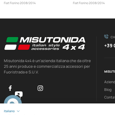
Fiat Fiorino 2008/2014
Fiat Fiorino 2008/2014
CH
+39 
Misutonida 4x4 è un’azienda italiana che da oltre
25 anni produce e commercializza accessori per
Fuoristrada e S.U.V.
MISUT
Azien
Blog
Contat
0
italiano