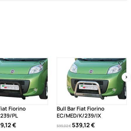
›
Fiat Fiorino
Bull Bar Fiat Fiorino
239/PL
EC/MED/K/239/IX
9,12 €
539,12 €
599,02 €