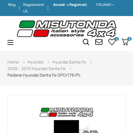
Blog
Regolamenti
Accedi
o
Registrati
ITALIANO
UE
0
0
Navigazione
☰
Home
Hyundai
Hyundai Santa Fe
2006 - 2010 Hyundai Santa Fe
Pedane Hyundai Santa Fe GPO/176/PL