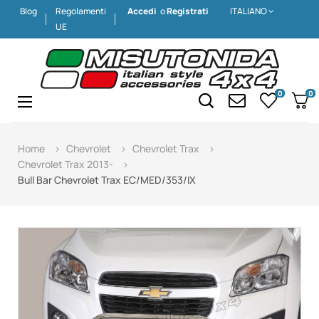
Blog
Regolamenti
Accedi
o
Registrati
ITALIANO
UE
0
0
Navigazione
☰
Home
Chevrolet
Chevrolet Trax
Chevrolet Trax 2013-
Bull Bar Chevrolet Trax EC/MED/353/IX