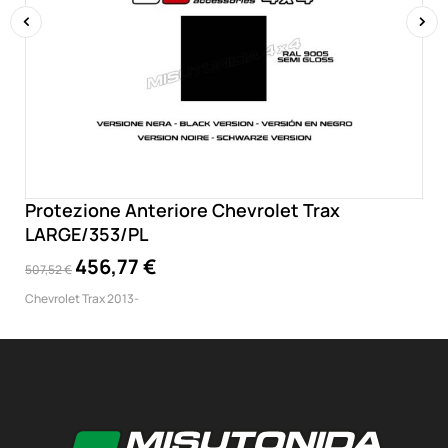
‹
›
Protezione Anteriore Chevrolet Trax
LARGE/353/PL
456,77 €
507,52 €
Chevrolet Trax 2013-