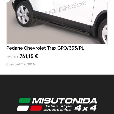
‹
›
Pedane Chevrolet Trax GPO/353/PL
741,15 €
823,50 €
Chevrolet Trax 2013-