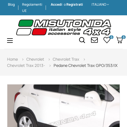
Blog
Regolamenti
Accedi
o
Registrati
ITALIANO
UE
0
0
Navigazione
☰
Home
Chevrolet
Chevrolet Trax
Chevrolet Trax 2013-
Pedane Chevrolet Trax GPO/353/IX