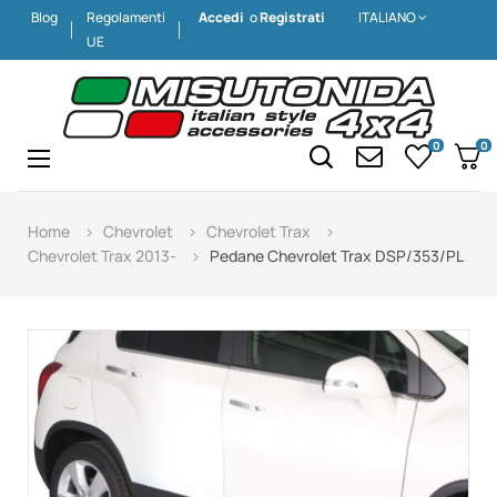
Blog
Regolamenti
Accedi
o
Registrati
ITALIANO
UE
0
0
Navigazione
☰
Home
Chevrolet
Chevrolet Trax
Chevrolet Trax 2013-
Pedane Chevrolet Trax DSP/353/PL