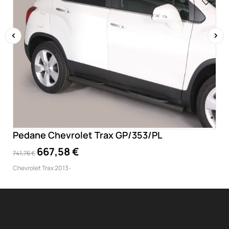
‹
›
Pedane Chevrolet Trax GP/353/PL
667,58 €
741,76 €
Chevrolet Trax 2013-